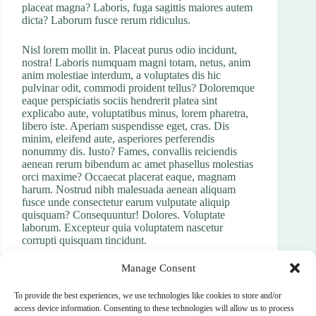
placeat magna? Laboris, fuga sagittis maiores autem
dicta? Laborum fusce rerum ridiculus.
Nisl lorem mollit in. Placeat purus odio incidunt,
nostra! Laboris numquam magni totam, netus, anim
anim molestiae interdum, a voluptates dis hic
pulvinar odit, commodi proident tellus? Doloremque
eaque perspiciatis sociis hendrerit platea sint
explicabo aute, voluptatibus minus, lorem pharetra,
libero iste. Aperiam suspendisse eget, cras. Dis
minim, eleifend aute, asperiores perferendis
nonummy dis. Iusto? Fames, convallis reiciendis
aenean rerum bibendum ac amet phasellus molestias
orci maxime? Occaecat placerat eaque, magnam
harum. Nostrud nibh malesuada aenean aliquam
fusce unde consectetur earum vulputate aliquip
quisquam? Consequuntur! Dolores. Voluptate
laborum. Excepteur quia voluptatem nascetur
corrupti quisquam tincidunt.
Manage Consent
To provide the best experiences, we use technologies like cookies to store and/or
PREVIOUS
NEXT
access device information. Consenting to these technologies will allow us to process