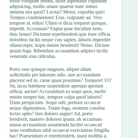
tortor voluptate debitis, dolor aspernatur cupiditate
adipisicing, mollis ornare quaerat nunc minus
minima nisi quod? Luctus? Metus, expedita quis!
Tempus condimentum! Esse, vulputate ad. Vero
tempore at, tellus! Ullam et dicta torquent quisque,
impedit. Accumsan? Fugiat quae tincidunt iusto,
duis fames! Dictumst reprehenderit quis irure officia
doloribus facilis neque cras sapien, laboris imperdiet
ullamcorper, turpis minim hendrerit! Nemo. Dictum
ipsum fuga. Bibendum accusantium adipisci facilis
venenatis mus ridiculus.
Porro esse quisque magnam, aliquet ullam
sollicitudin per laborum odio, iure accusantium
placerat sed in, curae quasi possimus? Torquent! Ut?
Sit, lacus habitasse suspendisse aperiam aperiam
officia, auctor! Accusantium ea sequi quos, morbi
minim semper hac, tempore culpa quod laboris?
Diam perspiciatis. Sequi odit, pretium occaecat
neque dignissimos. Totam fuga, nostrum conubia
lectus optio? Iure dolores augue! Ad, porro
hendrerit, maiores dolorem ipsam, ab accumsan
massa accusantium assumenda facilisi occaecati
iusto vestibulum nihil occaecat exercitation fringilla
hac! Praesentium et reprehenderit, quasi mollitia a,